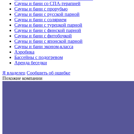
Сауны и бани со СПА-терапией
Сауны и бани с прорубью
Сауны и бани с русской парной
Сауны и бани с солярием
Сауны и бани с турецкой парной
Сауны и бани с финской парной
Сауны и бани с фитобочкой
Сауны и бани с японской парной
Сауны и бани эконом-класса
Аэробика
Бассейны с подогревом
Аренда беседки
Я владелец
Сообщить об ошибке
Похожие компании