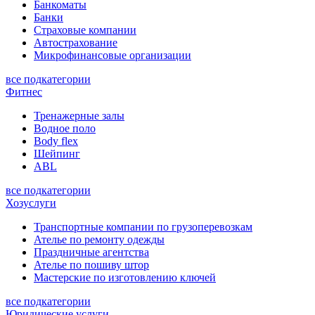
Банкоматы
Банки
Страховые компании
Автострахование
Микрофинансовые организации
все подкатегории
Фитнес
Тренажерные залы
Водное поло
Body flex
Шейпинг
ABL
все подкатегории
Хозуслуги
Транспортные компании по грузоперевозкам
Ателье по ремонту одежды
Праздничные агентства
Ателье по пошиву штор
Мастерские по изготовлению ключей
все подкатегории
Юридические услуги