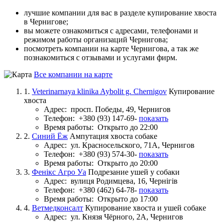
лучшие компании для вас в разделе купирование хвоста
в Чернигове;
вы можете ознакомиться с адресами, телефонами и
режимом работы организаций Чернигова;
посмотреть компании на карте Чернигова, а так же
познакомиться с отзывами и услугами фирм.
Все компании на карте
1.
Veterinarnaya klinika Aybolit g. Chernigov
Купирование
хвоста
Адрес:
просп. Победы, 49, Чернигов
Телефон:
+380 (93) 147-69-
показать
Время работы:
Открыто до 22:00
2.
Синий Ёж
Ампутация хвоста собаке
Адрес:
ул. Красносельского, 71А, Чернигов
Телефон:
+380 (93) 574-30-
показать
Время работы:
Открыто до 20:00
3.
Фенікс Агро Уа
Подрезание ушей у собаки
Адрес:
вулиця Родимцева, 16, Чернігів
Телефон:
+380 (462) 64-78-
показать
Время работы:
Открыто до 17:00
4.
Ветмедконсалт
Купирование хвоста и ушей собаке
Адрес:
ул. Князя Чёрного, 2А, Чернигов