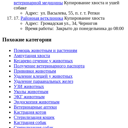
ветеринарной медицины
Купирование хвоста и ушей
собаке
Адрес:
ул. Васылева, 55, п. г. т. Репки
17.
Районная ветклиника
Купирование хвоста
Адрес:
Громадская ул., 34, Чернигов
Время работы:
Закрыто до понедельника до 08:00
Похожие категории
Помощь животным и растениям
Ампутация хвоста
Кесарево сечение у животных
Получение ветеринарного паспорта
Прививки животным
Удаление клещей у животных
Удаление параанальных желез
УЗИ животных
Уколы животным
ЭКГ животным
Эндоскопия животным
Ветеринарные аптеки
Кастрация котов
Стерилизация кошек
Кастрация собак
Стерилизация собак