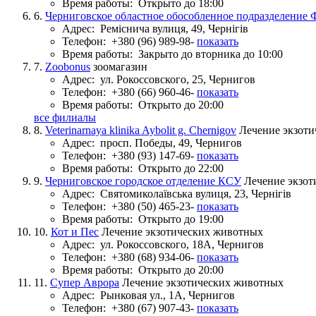
Время работы:
Открыто до 18:00
6.
Черниговское областное обособленное подразделение 
Адрес:
Реміснича вулиця, 49, Чернігів
Телефон:
+380 (96) 989-98-
показать
Время работы:
Закрыто до вторника до 10:00
7.
Zoobonus
зоомагазин
Адрес:
ул. Рокоссовского, 25, Чернигов
Телефон:
+380 (66) 960-46-
показать
Время работы:
Открыто до 20:00
все филиалы
8.
Veterinarnaya klinika Aybolit g. Chernigov
Лечение экзот
Адрес:
просп. Победы, 49, Чернигов
Телефон:
+380 (93) 147-69-
показать
Время работы:
Открыто до 22:00
9.
Черниговское городское отделение КСУ
Лечение экзо
Адрес:
Святомиколаївська вулиця, 23, Чернігів
Телефон:
+380 (50) 465-23-
показать
Время работы:
Открыто до 19:00
10.
Кот и Пес
Лечение экзотических животных
Адрес:
ул. Рокоссовского, 18А, Чернигов
Телефон:
+380 (68) 934-06-
показать
Время работы:
Открыто до 20:00
11.
Супер Аврора
Лечение экзотических животных
Адрес:
Рынковая ул., 1А, Чернигов
Телефон:
+380 (67) 907-43-
показать