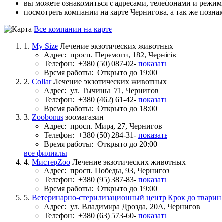
вы можете ознакомиться с адресами, телефонами и режи
посмотреть компании на карте Чернигова, а так же позна
Все компании на карте
1.
My Size
Лечение экзотических животных
Адрес:
просп. Перемоги, 182, Чернігів
Телефон:
+380 (50) 087-02-
показать
Время работы:
Открыто до 19:00
2.
Collar
Лечение экзотических животных
Адрес:
ул. Тычины, 71, Чернигов
Телефон:
+380 (462) 61-42-
показать
Время работы:
Открыто до 18:00
3.
Zoobonus
зоомагазин
Адрес:
просп. Мира, 27, Чернигов
Телефон:
+380 (50) 284-31-
показать
Время работы:
Открыто до 20:00
все филиалы
4.
МистерZoo
Лечение экзотических животных
Адрес:
просп. Победы, 93, Чернигов
Телефон:
+380 (95) 387-83-
показать
Время работы:
Открыто до 19:00
5.
Ветеринарно-стерилизационный центр Крок до тварин
Адрес:
ул. Владимира Дрозда, 20А, Чернигов
Телефон:
+380 (63) 573-60-
показать