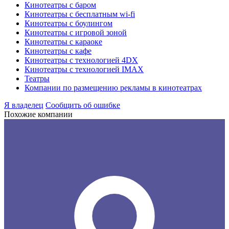
Кинотеатры с баром
Кинотеатры с бесплатным wi-fi
Кинотеатры с боулингом
Кинотеатры с игровой зоной
Кинотеатры с караоке
Кинотеатры с кафе
Кинотеатры с технологией 4DX
Кинотеатры с технологией IMAX
Театры
Компании по размещению рекламы в кинотеатрах
Я владелец
Сообщить об ошибке
Похожие компании