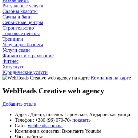
Развлечения
Ритуальные услуги
Салоны красоты
Сауны и бани
Сервисные центры
Строительство
Торговые центры
Тренинги
Услуги для бизнеса
Услуги связи
Финансы и страхование
Фитнес
Хозуслуги
Юридические услуги
Компания на карте
WebHeads Creative web agency
Добавить
отзыв
Адрес:
Днепр, посёлок Таромское, Айдаровская улица
Телефон:
+380 (96) 070-70-
показать
Сайт:
webheads.com.ua
Компания в соцсетях:
Вконтакте
Youtube
Часы работы: