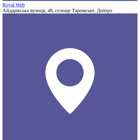
Royal Web
Айдарівська вулиця, 48, селище Таромське, Дніпро