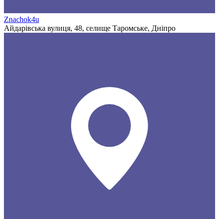
Znachok4u
Айдарівська вулиця, 48, селище Таромське, Дніпро