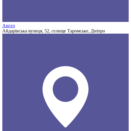
Ангел
Айдарівська вулиця, 52, селище Таромське, Дніпро