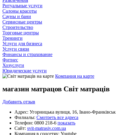
Развлечения
Ритуальные услуги
Салоны красоты
Сауны и бани
Сервисные центры
Строительство
Торговые центры
Тренинги
Услуги для бизнеса
Услуги связи
Финансы и страхование
Фитнес
Хозуслуги
Юридические услуги
Компания на карте
магазин матрацов Світ матраців
Добавить
отзыв
Адрес:
Угорницька вулиця, 16, Івано-Франківськ
Филиалы:
Смотреть все адреса
Телефон:
0800 218-6
показать
Сайт:
svit-matrasiv.com.ua
Компания в соцсетях:
Youtube