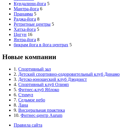
Кундалини-йога
5
Мантра-йога
6
Пранаяма
5
Раджа-йога
8
Ретритные центры
5
Хатха-йога
5
Цигун
16
Янтра-йога
8
бикрам йога в йога центрах
5
Новые компании
1.
Спортивный зал
2.
Детский спортивно-оздоровительный клуб Динамо
3.
Детско-юношеский клуб Дзюдоист
4.
Спортивный клуб Олимп
5.
Фитнес-клуб Яблоко
6.
Стимул
7.
Седьмое небо
8.
Лана
9.
Висцеральная практика
10.
Фитнес-центр Aurum
Правила сайта