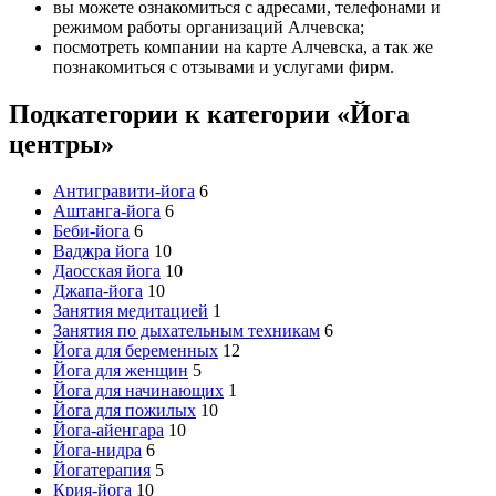
вы можете ознакомиться с адресами, телефонами и
режимом работы организаций Алчевска;
посмотреть компании на карте Алчевска, а так же
познакомиться с отзывами и услугами фирм.
Подкатегории к категории «Йога
центры»
Антигравити-йога
6
Аштанга-йога
6
Беби-йога
6
Ваджра йога
10
Даосская йога
10
Джапа-йога
10
Занятия медитацией
1
Занятия по дыхательным техникам
6
Йога для беременных
12
Йога для женщин
5
Йога для начинающих
1
Йога для пожилых
10
Йога-айенгара
10
Йога-нидра
6
Йогатерапия
5
Крия-йога
10