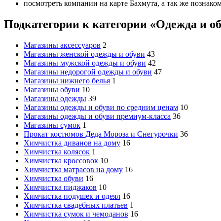
посмотреть компании на карте Бахмута, а так же познако
Подкатегории к категории «Одежда и о
Магазины аксессуаров
2
Магазины женской одежды и обуви
43
Магазины мужской одежды и обуви
42
Магазины недорогой одежды и обуви
47
Магазины нижнего белья
1
Магазины обуви
10
Магазины одежды
39
Магазины одежды и обуви по средним ценам
10
Магазины одежды и обуви премиум-класса
36
Магазины сумок
1
Прокат костюмов Деда Мороза и Снегурочки
36
Химчистка диванов на дому
16
Химчистка колясок
1
Химчистка кроссовок
10
Химчистка матрасов на дому
16
Химчистка обуви
16
Химчистка пиджаков
10
Химчистка подушек и одеял
16
Химчистка свадебных платьев
1
Химчистка сумок и чемоданов
16