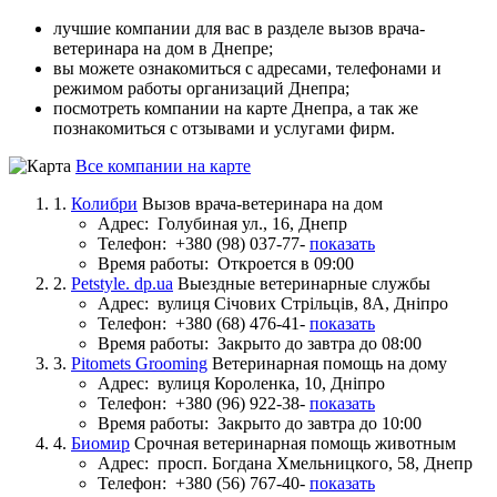
лучшие компании для вас в разделе вызов врача-
ветеринара на дом в Днепре;
вы можете ознакомиться с адресами, телефонами и
режимом работы организаций Днепра;
посмотреть компании на карте Днепра, а так же
познакомиться с отзывами и услугами фирм.
Все компании на карте
1.
Колибри
Вызов врача-ветеринара на дом
Адрес:
Голубиная ул., 16, Днепр
Телефон:
+380 (98) 037-77-
показать
Время работы:
Откроется в 09:00
2.
Petstyle. dp.ua
Выездные ветеринарные службы
Адрес:
вулиця Січових Стрільців, 8А, Дніпро
Телефон:
+380 (68) 476-41-
показать
Время работы:
Закрыто до завтра до 08:00
3.
Pitomets Grooming
Ветеринарная помощь на дому
Адрес:
вулиця Короленка, 10, Дніпро
Телефон:
+380 (96) 922-38-
показать
Время работы:
Закрыто до завтра до 10:00
4.
Биомир
Срочная ветеринарная помощь животным
Адрес:
просп. Богдана Хмельницкого, 58, Днепр
Телефон:
+380 (56) 767-40-
показать