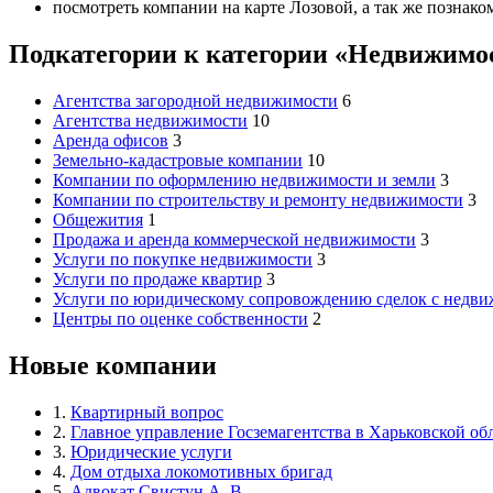
посмотреть компании на карте Лозовой, а так же познако
Подкатегории к категории «Недвижимо
Агентства загородной недвижимости
6
Агентства недвижимости
10
Аренда офисов
3
Земельно-кадастровые компании
10
Компании по оформлению недвижимости и земли
3
Компании по строительству и ремонту недвижимости
3
Общежития
1
Продажа и аренда коммерческой недвижимости
3
Услуги по покупке недвижимости
3
Услуги по продаже квартир
3
Услуги по юридическому сопровождению сделок с недв
Центры по оценке собственности
2
Новые компании
1.
Квартирный вопрос
2.
Главное управление Госземагентства в Харьковской об
3.
Юридические услуги
4.
Дом отдыха локомотивных бригад
5.
Адвокат Свистун А. В.