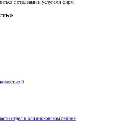
миться с отзывами и услугами фирм.
сть»
ижимостью
9
ласти отдел в Близнюковском районе