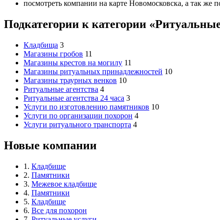
посмотреть компании на карте Новомосковска, а так же п
Подкатегории к категории «Ритуальные
Кладбища
3
Магазины гробов
11
Магазины крестов на могилу
11
Магазины ритуальных принадлежностей
10
Магазины траурных венков
10
Ритуальные агентства
4
Ритуальные агентства 24 часа
3
Услуги по изготовлению памятников
10
Услуги по организации похорон
4
Услуги ритуального транспорта
4
Новые компании
1.
Кладбище
2.
Памятники
3.
Межевое кладбище
4.
Памятники
5.
Кладбище
6.
Все для похорон
7.
Ритуальные услуги