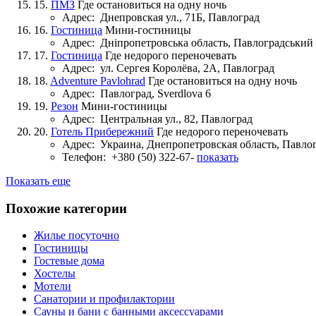
15.
ПМЗ
Где остановиться на одну ночь
Адрес:
Днепровская ул., 71Б, Павлоград
16.
Гостиница
Мини-гостиницы
Адрес:
Дніпропетровська область, Павлоградський
17.
Гостиница
Где недорого переночевать
Адрес:
ул. Сергея Королёва, 2А, Павлоград
18.
Adventure Pavlohrad
Где остановиться на одну ночь
Адрес:
Павлоград, Sverdlova 6
19.
Резон
Мини-гостиницы
Адрес:
Центральная ул., 82, Павлоград
20.
Готель Прибережний
Где недорого переночевать
Адрес:
Украина, Днепропетровская область, Павло
Телефон:
+380 (50) 322-67-
показать
Показать еще
Похожие категории
Жилье посуточно
Гостиницы
Гостевые дома
Хостелы
Мотели
Санатории и профилактории
Сауны и бани с банными аксессуарами