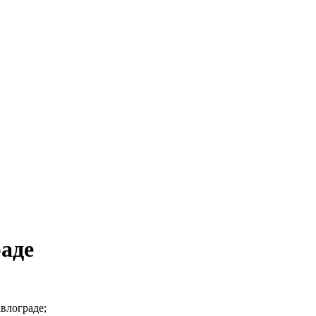
аде
влограде;