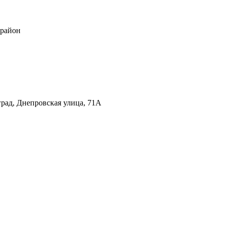
 район
град, Днепровская улица, 71А