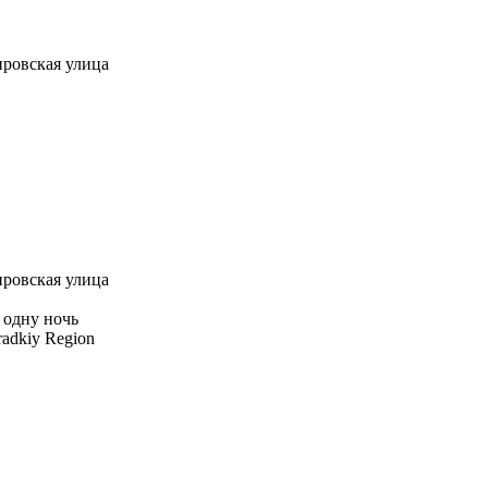
провская улица
провская улица
 одну ночь
radkiy Region