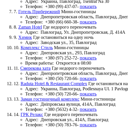
Адрес:
Украина, Павлоград, TsentralʹNa 30
Телефон:
+380 (99) 437-07-
показать
7.
Готель Прибережний
Мини-гостиницы
Адрес:
Днепропетровская область, Павлоград, Дне
Телефон:
+380 (66) 660-38-
показать
8.
Zaman Hotel
Где недорого переночевать
Адрес:
Павлоград, Ул. Днепропетровская, Д. 414А
9.
Химик
Где остановиться на одну ночь
Адрес:
Заводская ул., 35, Павлоград
10.
Комплекс Стиль
Мини-гостиницы
Адрес:
Днепровская ул., 293, Павлоград
Телефон:
+380 (97) 252-72-
показать
Время работы:
Откроется в 08:00
11.
Смерекова хата
Где недорого переночевать
Адрес:
Днепропетровская область, Павлоград, Дне
Телефон:
+380 (50) 720-66-
показать
12.
Raduta Hotel & Restaurant Complex
Где остановиться на
Адрес:
Украина, Павлоград, Podlesnaya Ul. 1 Pavlog
Телефон:
+380 (50) 720-66-
показать
13.
Заман гостиничный комплекс
Мини-гостиницы
Адрес:
Дніпровська вулиця, 414А, Павлоград
Телефон:
+380 (5632) 4-32-
показать
14.
ГРК Релакс
Где недорого переночевать
Адрес:
Днепровская ул., 414А, Павлоград
Телефон:
+380 (50) 783-76-
показать