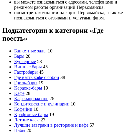
вы можете ознакомиться с адресами, телефонами и
режимом работы организаций Первомайска;
посмотреть компании на карте Первомайска, а так же
познакомиться с отзывами и услугами фирм.
Подкатегории к категории «Где
поесть»
Банкетные залы
10
Бары
20
Бургерные
53
Винные бары
45
Гастробары
45
Где взять кофе с собой
38
Гриль-бары
19
Караоке-бары
19
Кафе
28
Кафе-мороженое
26
Кондитерские и кулинарии
10
Кофейни
10
Крафтовые бары
19
Летние кафе
27
Лучшие завтраки в ресторане и кафе
57
Пабы
20