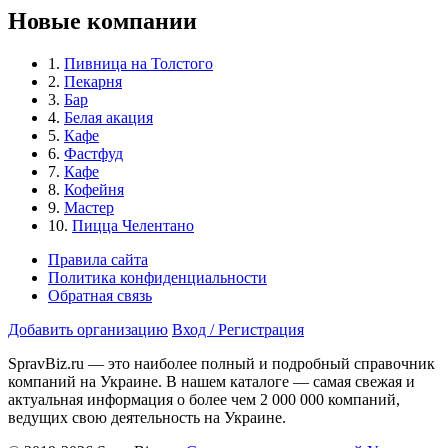
Новые компании
1.
Пивница на Толстого
2.
Пекарня
3.
Бар
4.
Белая акация
5.
Кафе
6.
Фастфуд
7.
Кафе
8.
Кофейня
9.
Мастер
10.
Пицца Челентано
Правила сайта
Политика конфиденциальности
Обратная связь
Добавить организацию
Вход / Регистрация
SpravBiz.ru — это наиболее полный и подробный справочник
компаний на Украине. В нашем каталоге — самая свежая и
актуальная информация о более чем 2 000 000 компаний,
ведущих свою деятельность на Украине.