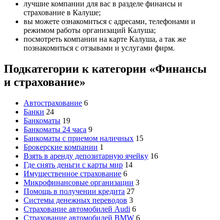
лучшие компании для вас в разделе финансы и
страхование в Калуше;
вы можете ознакомиться с адресами, телефонами и
режимом работы организаций Калуша;
посмотреть компании на карте Калуша, а так же
познакомиться с отзывами и услугами фирм.
Подкатегории к категории «Финансы
и страхование»
Автострахование
6
Банки
24
Банкоматы
19
Банкоматы 24 часа
9
Банкоматы с приемом наличных
15
Брокерские компании
1
Взять в аренду депозитарную ячейку
16
Где снять деньги с карты мир
14
Имущественное страхование
6
Микрофинансовые организации
3
Помощь в получении кредита
27
Системы денежных переводов
3
Страхование автомобилей Audi
6
Страхование автомобилей BMW
6