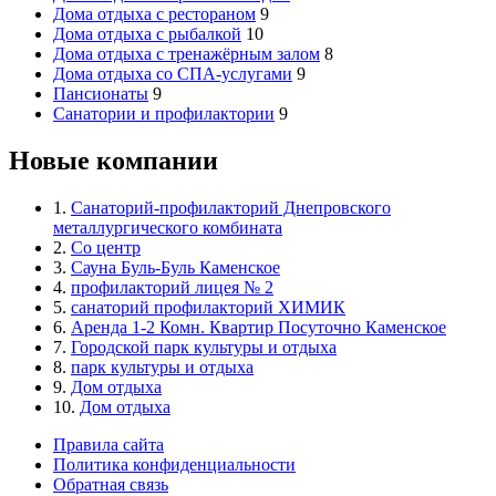
Дома отдыха с рестораном
9
Дома отдыха с рыбалкой
10
Дома отдыха с тренажёрным залом
8
Дома отдыха со СПА-услугами
9
Пансионаты
9
Санатории и профилактории
9
Новые компании
1.
Санаторий-профилакторий Днепровского
металлургического комбината
2.
Со центр
3.
Сауна Буль-Буль Каменское
4.
профилакторий лицея № 2
5.
санаторий профилакторий ХИМИК
6.
Аренда 1-2 Комн. Квартир Посуточно Каменское
7.
Городской парк культуры и отдыха
8.
парк культуры и отдыха
9.
Дом отдыха
10.
Дом отдыха
Правила сайта
Политика конфиденциальности
Обратная связь