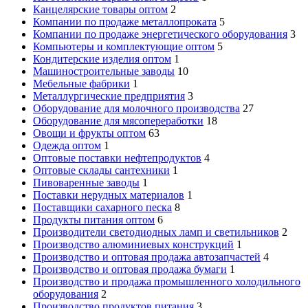
Канцелярские товары оптом
2
Компании по продаже металлопроката
5
Компании по продаже энергетического оборудования
3
Компьютеры и комплектующие оптом
5
Кондитерские изделия оптом
1
Машиностроительные заводы
10
Мебельные фабрики
1
Металлургические предприятия
3
Оборудование для молочного производства
27
Оборудование для мясопереработки
18
Овощи и фрукты оптом
63
Одежда оптом
1
Оптовые поставки нефтепродуктов
4
Оптовые склады сантехники
1
Пивоваренные заводы
1
Поставки нерудных материалов
1
Поставщики сахарного песка
8
Продукты питания оптом
6
Производители светодиодных ламп и светильников
2
Производство алюминиевых конструкций
1
Производство и оптовая продажа автозапчастей
4
Производство и оптовая продажа бумаги
1
Производство и продажа промышленного холодильного
оборудования
2
Производство продуктов питания
3