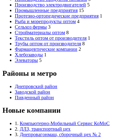
Производство электродвигателей
5
Промышленные предприятия
15
Протезно-ортопедические предприятия
1
Рыба и морепродукты оптом
4
Сельхоз фермы
3
Стройматериалы оптом
8
Текстиль оптом от производителя
1
Трубы оптом от производителя
8
Фармацевтические компании
2
Хлебозаводы
1
Элеваторы
5
Районы и метро
Днепровский район
Заводской район
Пивденный район
Новые компании
1.
Компьютерно-Мобильный Сервис КоМоС
2.
ДЛЗ, транспортный цех
3.
Днепровагонмаш, сборочный цех № 2