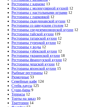
Рестораны с караоке
13
Рестораны с молекулярной кухней
12
Рестораны с настольными играми
12
Рестораны с парковкой
12
Рестораны скандинавской кухни
12
Рестораны со шведским столом
12
Рестораны средиземноморской кухни
12
Рестораны тайской кухни
119
Рестораны татарской кухни
12
Рестораны турецкой кухни
12
Рестораны у воды
12
Рестораны узбекской кухни
12
Рестораны украинской кухни
18
Рестораны французской кухни
12
Рестораны чешской кухни
12
Рестораны японской кухни
15
Рыбные рестораны
12
Рюмочные
53
Семейные кафе
124
Стейк-хаусы
125
Суши-бары
9
Террасы
12
Торты на заказ
10
Траттории
14