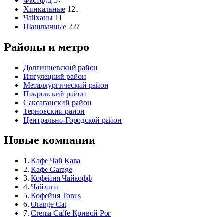
Фастфуд
57
Хинкальные
121
Чайханы
11
Шашлычные
227
Районы и метро
Долгинцевский район
Ингулецкий район
Металлургический район
Покровский район
Саксаганский район
Терновский район
Центрально-Городской район
Новые компании
1.
Кафе Чай Кава
2.
Кафе Garage
3.
Кофейня Чайкофф
4.
Чайхана
5.
Кофейня Tonus
6.
Orange Cat
7.
Crema Caffe Кривой Рог