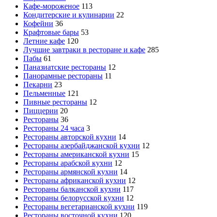
Кафе-мороженое
113
Кондитерские и кулинарии
22
Кофейни
36
Крафтовые бары
53
Летние кафе
120
Лучшие завтраки в ресторане и кафе
285
Пабы
61
Паназиатские рестораны
12
Панорамные рестораны
11
Пекарни
23
Пельменные
121
Пивные рестораны
12
Пиццерии
20
Рестораны
36
Рестораны 24 часа
3
Рестораны авторской кухни
14
Рестораны азербайджанской кухни
12
Рестораны американской кухни
15
Рестораны арабской кухни
12
Рестораны армянской кухни
14
Рестораны африканской кухни
12
Рестораны балканской кухни
117
Рестораны белорусской кухни
12
Рестораны вегетарианской кухни
119
Рестораны восточной кухни
120