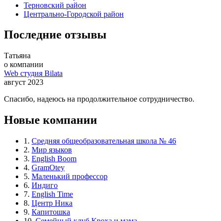
Терновский район
Центрально-Городской район
Последние отзывы
Татьяна
о компании
Web студия Bilata
август 2023
Спасибо, надеюсь на продолжительное сотрудничество.
Новые компании
1.
Средняя общеобразовательная школа № 46
2.
Мир языков
3.
English Boom
4.
GramOtey
5.
Маленький профессор
6.
Индиго
7.
English Time
8.
Центр Ника
9.
Капитошка
10.
Семейный клуб Кроха и мама