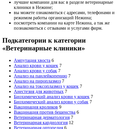
лучшие компании для вас в разделе ветеринарные
клиники в Нежине;
вы можете ознакомиться с адресами, телефонами и
режимом работы организаций Нежина;
посмотреть компании на карте Нежина, а так же
познакомиться с отзывами и услугами фирм.
Подкатегории к категории
«Ветеринарные клиники»
Ампутация хвоста
6
Анализ крови у кошек
7
Анализ крови у собак
7
Анализ на панлейкопению
7
Анализ на пироплазмоз
7
Анализ на токсоплазмоз у кошек
7
Анестезия для животных
7
Биохимический анализ крови у кошек
7
Биохимический анализ крови у собак
7
Вакцинация кроликов
9
Вакцинация против бешенства
6
Ветеринарная дерматология
7
Ветеринарная кардиология
12
Ветеринарная ортопедия
6