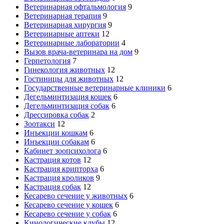
Ветеринарная офтальмология
9
Ветеринарная терапия
9
Ветеринарная хирургия
9
Ветеринарные аптеки
12
Ветеринарные лаборатории
4
Вызов врача-ветеринара на дом
9
Герпетология
7
Гинекология животных
12
Гостиницы для животных
12
Государственные ветеринарные клиники
6
Дегельминтизация кошек
6
Дегельминтизация собак
6
Дрессировка собак
2
Зоотакси
12
Инъекции кошкам
6
Инъекции собакам
6
Кабинет зоопсихолога
6
Кастрация котов
12
Кастрация крипторха
6
Кастрация кроликов
9
Кастрация собак
12
Кесарево сечение у животных
6
Кесарево сечение у кошек
6
Кесарево сечение у собак
6
Кинологические клубы
12