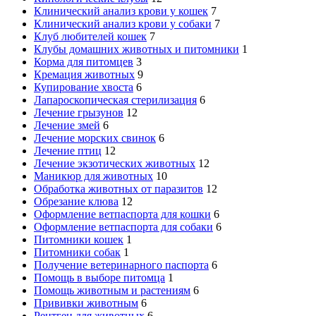
Клинический анализ крови у кошек
7
Клинический анализ крови у собаки
7
Клуб любителей кошек
7
Клубы домашних животных и питомники
1
Корма для питомцев
3
Кремация животных
9
Купирование хвоста
6
Лапароскопическая стерилизация
6
Лечение грызунов
12
Лечение змей
6
Лечение морских свинок
6
Лечение птиц
12
Лечение экзотических животных
12
Маникюр для животных
10
Обработка животных от паразитов
12
Обрезание клюва
12
Оформление ветпаспорта для кошки
6
Оформление ветпаспорта для собаки
6
Питомники кошек
1
Питомники собак
1
Получение ветеринарного паспорта
6
Помощь в выборе питомца
1
Помощь животным и растениям
6
Прививки животным
6
Рентген для животных
6