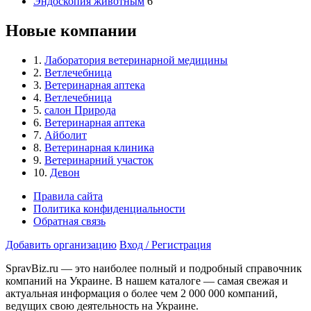
Эндоскопия животным
6
Новые компании
1.
Лаборатория ветеринарной медицины
2.
Ветлечебница
3.
Ветеринарная аптека
4.
Ветлечебница
5.
салон Природа
6.
Ветеринарная аптека
7.
Айболит
8.
Ветеринарная клиника
9.
Ветеринарний участок
10.
Девон
Правила сайта
Политика конфиденциальности
Обратная связь
Добавить организацию
Вход / Регистрация
SpravBiz.ru — это наиболее полный и подробный справочник
компаний на Украине. В нашем каталоге — самая свежая и
актуальная информация о более чем 2 000 000 компаний,
ведущих свою деятельность на Украине.