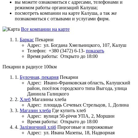
вы можете ознакомиться с адресами, телефонами и
режимом работы организаций Калуша;
посмотреть компании на карте Калуша, а так же
познакомиться с отзывами и услугами фирм.
Все компании на карте
1.
Баркас
Пекарни
Адрес:
ул. Богдана Хмельницкого, 107, Калуш
Телефон:
+380 (3472) 6-13-
показать
Время работы:
Открыто до 18:00
Пекарни в радиусе 100км
1.
Булочная, пекарня
Пекарни
Адрес:
Ивано-Франковская область, Калушский
район, посёлок городского типа Выгода, улица
Даниила Галицкого
2.
Хлеб
Магазины хлеба
Адрес:
площадь Сечевых Стрельцов, 1, Долина
3.
Магазин хлеба
Где купить хлеб
Адрес:
вулиця 50-річчя УПА, 2, Моршин
Время работы:
Открыто до 18:00
4.
Залізничний хліб
Пироговые и пирожковые
Адрес:
ул. Ивана Мазепы, 18, Надворная